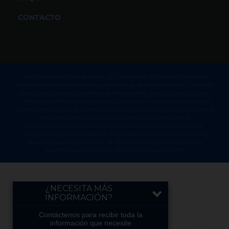
CONTACTO
Aviso sobre protección de datos. La información de contacto recopilada
para el envío de este correo ha sido obtenida de manera segura, mediante
datos proporcionados y autorizado directamente por su titular o a través
información obtenida de empresas con las que mantenemos relaciones
comerciales a las que el titular de los datos ha autorizado para su uso en el
mercadeo y oferta de productos y servicios, y para fines de
comercialización con terceros. Nuestra empresa mantiene estricto
cumplimiento de las medidas de seguridad, administrativas y técnicas
requeridas para la protección de datos personales, en los términos
establecidos en la Ley No. 81 de 26 de marzo de 2019.
¿NECESITA MÁS
INFORMACIÓN?
Contáctenos para recibir toda la
información que necesite