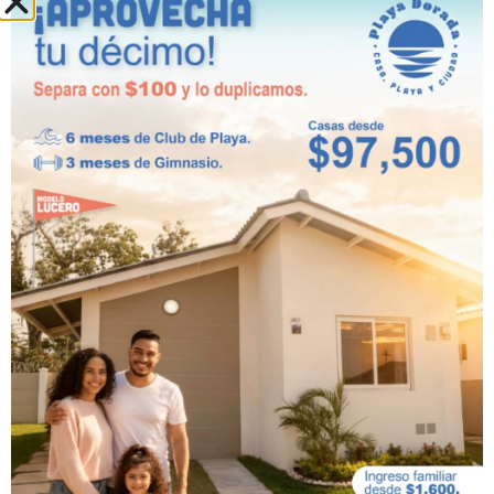
sin renunciar a la comodidad ni al estilo
moderno de Playa Dorada.
Playa Dorada
Residences and
Beach Club: casas
frente al mar con
ubicación ideal
Nuestro proyecto ha sido diseñado para
quienes sueñan con una casa de playa en
Panamá sin sacrificar la comodidad, la