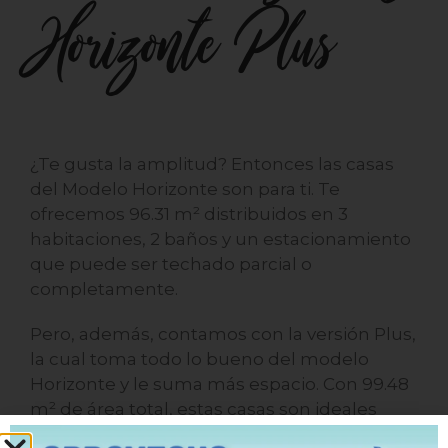
Horizonte Plus
¿Te gusta la amplitud? Entonces las casas
del Modelo Horizonte son para ti. Te
ofrecemos 96.31 m² distribuidos en 3
habitaciones, 2 baños y un estacionamiento
que puede ser techado parcial o
completamente.
Pero, además, contamos con la versión Plus,
la cual toma todo lo bueno del modelo
Horizonte y le suma más espacio. Con 99.48
m² de área total, estas casas son ideales
para quienes desean un hogar más amplio,