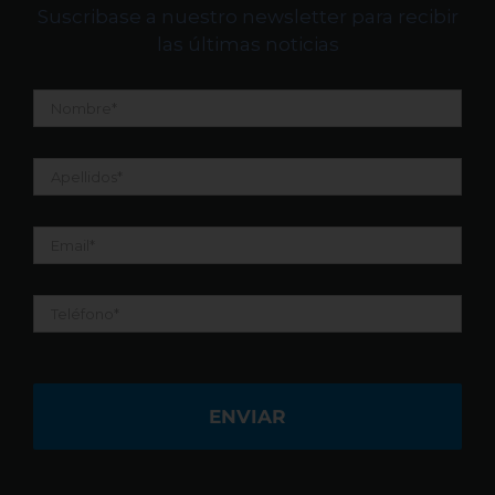
Suscribase a nuestro newsletter para recibir
las últimas noticias
Nombre
*
Apellidos
*
Email
*
Teléfono
*