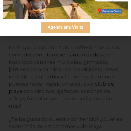
conectividad ni el acceso a servicios
esenciales de Ciudad de Panamá. Gracias a
la autopista Arraiján-Chorrera lo que
significaría una escapada a la playa se
Agenda una Visita
transforma en tu vida diaria.
En Playa Dorada no solo te ofrecemos casas
cómodas, sino también
amenidades
de
todo tipo: canchas múltiples, gimnasio,
jardines para caminar o ir en bicicleta, áreas
infantiles, lago artificial con muelle donde
puedes hacer kayak, un exclusivo
club de
playa
con piscinas, gazebos, canchas de
vóley y fútbol playero, mini golf ¡y mucho
más!
¿Te ha gustado nuestro contenido? ¿Quieres
saber más de estos temas y de Playa