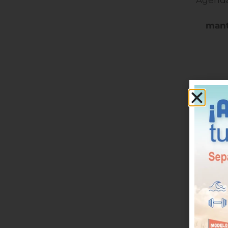
Agenda
mant