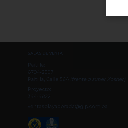
SALAS DE VENTA
Paitilla:
6794-2507
Paitilla, Calle 56A
(frente a super Kosher)
Proyecto:
344-4822
ventasplayadorada@glp.com.pa