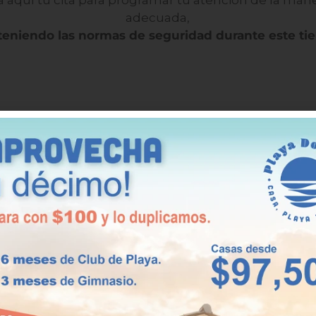
 aquí tu cita para programar tu atención de la man
adecuada,
eniendo las normas de seguridad durante este ti