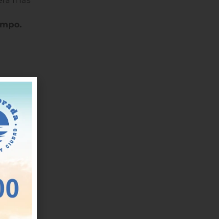
era más
empo.