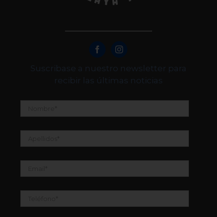
Suscribase a nuestro newsletter para
recibir las últimas noticias
Nombre
*
Apellidos
*
Email
*
Teléfono
*