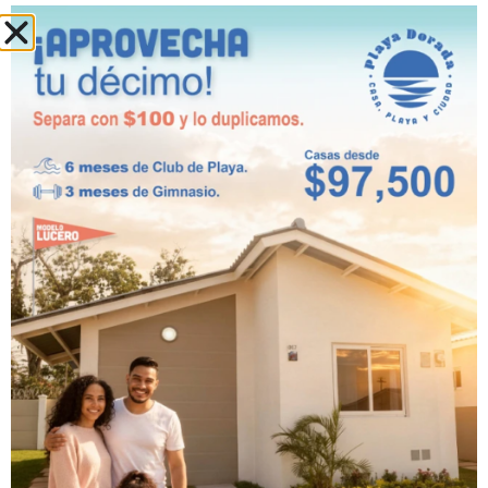
para vacacionar.
Estándar de vida elevado
: seguridad,
servicios, infraestructura moderna.
Playa Dorada ha sido diseñada con el
propósito de brindar un modo de vida
óptimo, con comodidades exclusivas y
atractivos para sus residentes.
En Playa Dorada buscamos elevar el estilo
de vida de cada residente con una oferta
variada de casas a tan solo pasos del mar.
¿Te gustaría conocer más detalles sobre
nuestras residencias y la posibilidad de vivir
en Panamá Oeste? Entonces, continúa
leyendo las entradas actualizadas de
nuestro
blog
.