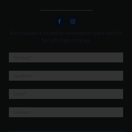
Suscribase a nuestro newsletter para recibir
las últimas noticias
Nombre
*
Apellidos
*
Email
*
Teléfono
*