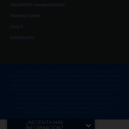
PROPERTY MANAGEMENT
PROMOTORES
FAQ’S
CONTACTO
Aviso sobre protección de datos. La información de contacto recopilada
para el envío de este correo ha sido obtenida de manera segura, mediante
datos proporcionados y autorizado directamente por su titular o a través
información obtenida de empresas con las que mantenemos relaciones
comerciales a las que el titular de los datos ha autorizado para su uso en el
mercadeo y oferta de productos y servicios, y para fines de
comercialización con terceros. Nuestra empresa mantiene estricto
cumplimiento de las medidas de seguridad, administrativas y técnicas
requeridas para la protección de datos personales, en los términos
establecidos en la Ley No. 81 de 26 de marzo de 2019.
¿NECESITA MÁS
INFORMACIÓN?