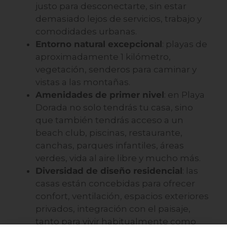
justo para desconectarte, sin estar
demasiado lejos de servicios, trabajo y
comodidades urbanas.
Entorno natural excepcional
: playas de
aproximadamente 1 kilómetro,
vegetación, senderos para caminar y
vistas a las montañas.
Amenidades de primer nivel
: en Playa
Dorada no solo tendrás tu casa, sino
que también tendrás acceso a un
beach club, piscinas, restaurante,
canchas, parques infantiles, áreas
verdes, vida al aire libre y mucho más.
Diversidad de diseño residencial
: las
casas están concebidas para ofrecer
confort, ventilación, espacios exteriores
privados, integración con el paisaje,
tanto para vivir habitualmente como