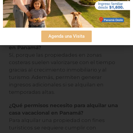
Preguntas frecuentes
Agenda una Visita
¿Es rentable invertir en una casa de playa
en Panamá?
Sí, porque las propiedades en zonas
costeras suelen valorizarse con el tiempo
gracias al crecimiento inmobiliario y al
turismo. Además, permiten generar
ingresos adicionales si se alquilan en
temporadas altas.
¿Qué permisos necesito para alquilar una
casa vacacional en Panamá?
Para alquilar una propiedad con fines
turísticos se requiere cumplir con