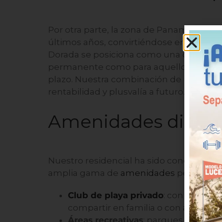
Por otra parte, la zona de Panamá Oest
últimos años, convirtiéndose en un área d
Dorada se posiciona como una opción at
permanente como para aquellos interesa
plazo. Nuestra combinación de ubicació
rentabilidad y plusvalía a futuro.
Amenidades diseñad
Nuestro residencial ha sido concebido 
amplia gama de
amenidades
pensadas pa
Club de playa privado
: con piscinas
compartir en familia o con amigos.
Áreas recreativas
: parques infantil