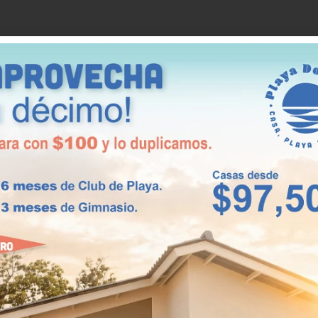
e ha experimentado un crecimiento sostenido en los
e alto potencial para inversiones inmobiliarias. Pla
ractiva tanto para quienes buscan una residencia
dos en propiedades vacacionales o de renta a larg
n, amenidades y seguridad asegura una alta
as para el bienestar
como una comunidad planificada que integra una
ra el disfrute y la calidad de vida de sus residentes
 para adultos y niños, toboganes y áreas sociales par
es, canchas deportivas y senderos para contemplar l