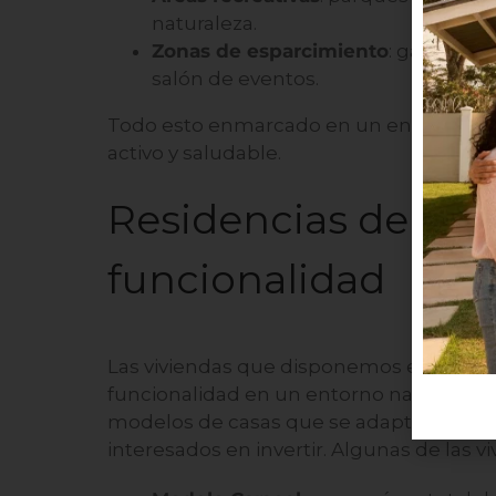
naturaleza.
Zonas de esparcimiento
: gazebos y
salón de eventos.
Todo esto enmarcado en un entorno nat
activo y saludable.
Residencias de Play
funcionalidad
Las viviendas que disponemos en Playa D
funcionalidad en un entorno natural. De
modelos de casas que se adaptan a las d
interesados en invertir. Algunas de las v