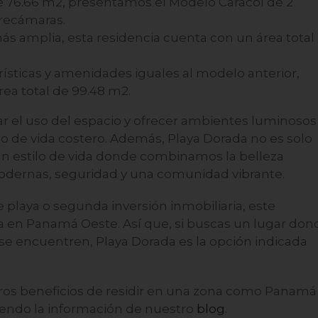
de 76.66 m
2
, presentamos el Modelo Caracol de 2
 recámaras.
s amplia, esta residencia cuenta con un área total
erísticas y amenidades iguales al modelo anterior,
rea total de 99.48 m
2
.
 el uso del espacio y ofrecer ambientes luminosos
tilo de vida costero. Además, Playa Dorada no es solo
 un estilo de vida donde combinamos la belleza
dernas, seguridad y una comunidad vibrante.
e playa o segunda inversión inmobiliaria, este
a en Panamá Oeste. Así que, si buscas un lugar don
rt se encuentren, Playa Dorada es la opción indicada
tros beneficios de residir en una zona como Panamá
yendo la información de nuestro
blog
.