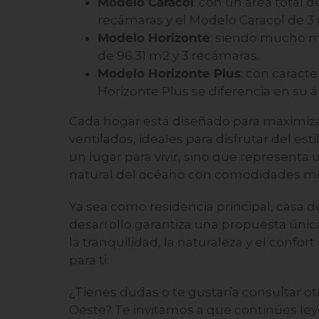
Modelo Caracol
: con un área total 
recámaras y el Modelo Caracol de 3
Modelo Horizonte
: siendo mucho má
de 96.31 m
2
y 3 recámaras.
Modelo Horizonte Plus
: con caract
Horizonte Plus se diferencia en su á
Cada hogar está diseñado para maximizar
ventilados, ideales para disfrutar del es
un lugar para vivir, sino que representa
natural del océano con comodidades mo
Ya sea como residencia principal, casa d
desarrollo garantiza una propuesta únic
la tranquilidad, la naturaleza y el confo
para ti.
¿Tienes dudas o te gustaría consultar o
Oeste? Te invitamos a que continúes le