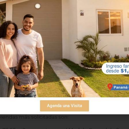
 áreas de BBQ para reuniones sociales, gimnasio y
ural exuberante que promueve un estilo de vida
a Dorada: confort y
orada han sido diseñadas para ofrecer confort y
ntro de nuestro catálogo, encontrarás diversos
Agenda una Visita
istintas necesidades y preferencias de aquellos
iviendas más solicitadas son: