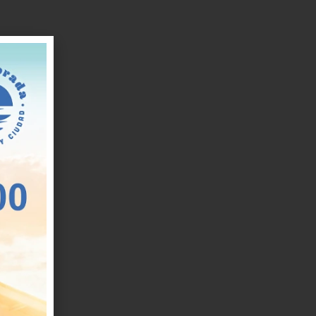
ya
o
:
a
a