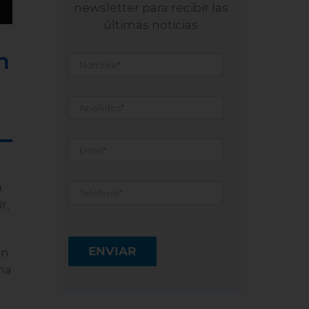
newsletter para recibir las
últimas noticias
Nombre
*
n
Apellidos
*
Email
*
Teléfono
*
a
r,
on
na