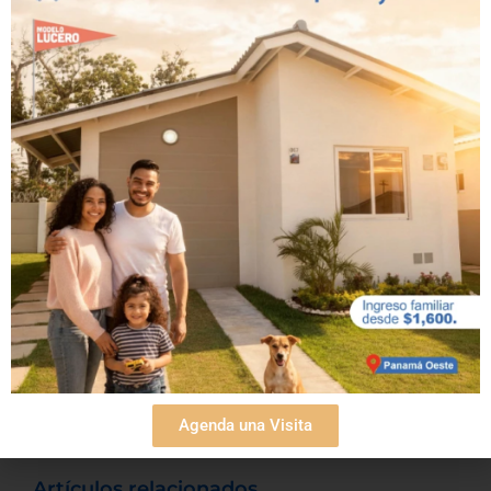
conectado con todo lo que necesitas. Ven y
conoce todas nuestras opciones de
casas
, las
amenidades que ofrecemos y nuestro exclusivo
club de playa
. Y si te ha gustado el contenido,
puedes continuar leyendo nuestro
blog
, ya que
cuenta con más información relacionada que
seguramente será de tu interés.
¡Comparte esta noticia!
Agenda una Visita
Artículos relacionados