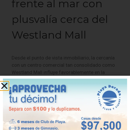
frente al mar con
plusvalía cerca del
Westland Mall
Desde el punto de vista inmobiliario, la cercanía
con un centro comercial tan consolidado como
Westland Mall influye favorablemente en la
valorización de las propiedades. Esta
característica hace de Playa Dorada una
excelente opción para quienes buscan invertir en
un entorno en crecimiento, con alta demanda y
conveniencia urbana.
Playa Dorada no solo te ofrece vivir cerca del
mar, sino también la posibilidad de estar