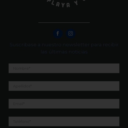
Suscribase a nuestro newsletter para recibir
las últimas noticias
Nombre
*
Apellidos
*
Email
*
Teléfono
*