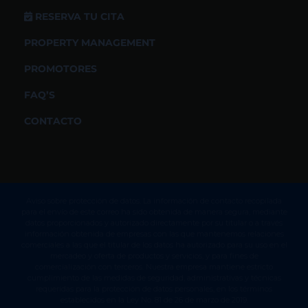
RESERVA TU CITA
PROPERTY MANAGEMENT
PROMOTORES
FAQ’S
CONTACTO
Aviso sobre protección de datos. La información de contacto recopilada
para el envío de este correo ha sido obtenida de manera segura, mediante
datos proporcionados y autorizado directamente por su titular o a través
información obtenida de empresas con las que mantenemos relaciones
comerciales a las que el titular de los datos ha autorizado para su uso en el
mercadeo y oferta de productos y servicios, y para fines de
comercialización con terceros. Nuestra empresa mantiene estricto
cumplimiento de las medidas de seguridad, administrativas y técnicas
requeridas para la protección de datos personales, en los términos
establecidos en la Ley No. 81 de 26 de marzo de 2019.