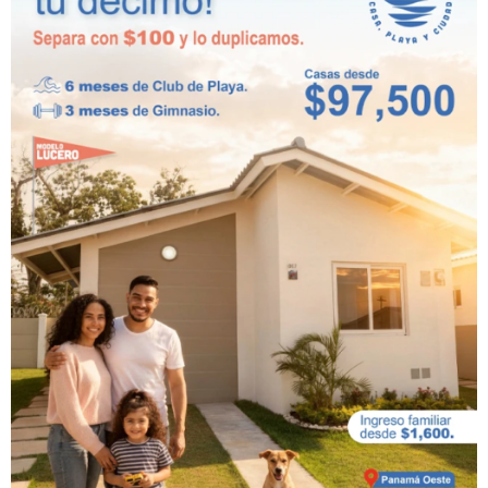
Desde: $97,000.00
3 Recámaras
2 Baños
2 Estacionamientos
96.31 mt2 (área total)
DESCARGA
Distribuciones
Para más información, comparte
con nosotros tus datos