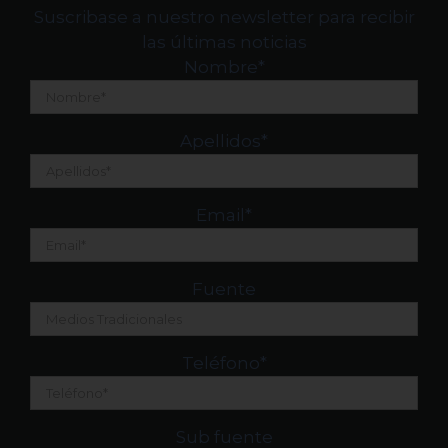
Suscribase a nuestro newsletter para recibir
las últimas noticias
Nombre
*
Apellidos
*
Email
*
Fuente
Teléfono
*
Sub fuente