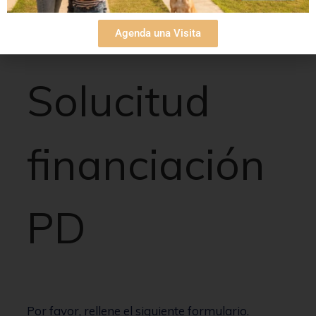
Agenda una Visita
Solucitud
financiación
PD
Por favor, rellene el siguiente formulario.