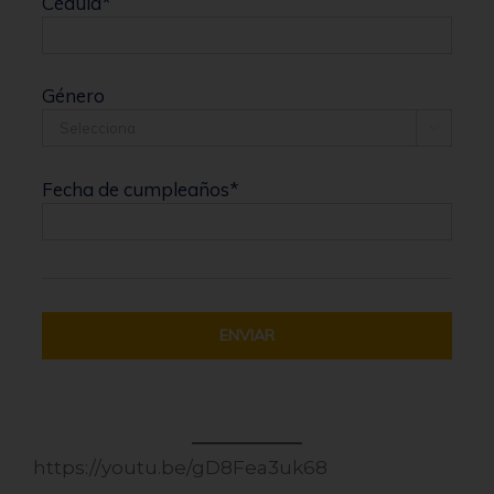
Cédula
*
Género

Fecha de cumpleaños
*
https://youtu.be/gD8Fea3uk68