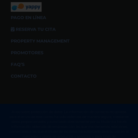
PAGO EN LÍNEA
RESERVA TU CITA
PROPERTY MANAGEMENT
PROMOTORES
FAQ’S
CONTACTO
Aviso sobre protección de datos. La información de contacto recopilada
para el envío de este correo ha sido obtenida de manera segura, mediante
datos proporcionados y autorizado directamente por su titular o a través
información obtenida de empresas con las que mantenemos relaciones
comerciales a las que el titular de los datos ha autorizado para su uso en el
mercadeo y oferta de productos y servicios, y para fines de