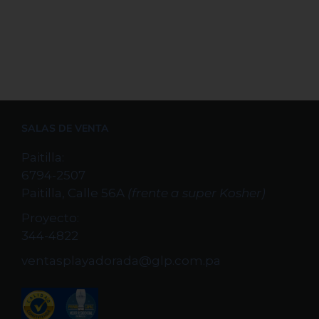
SALAS DE VENTA
Paitilla:
6794-2507
Paitilla, Calle 56A
(frente a super Kosher)
Proyecto:
344-4822
ventasplayadorada@glp.com.pa