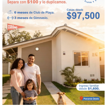
Artículos relacionados
Casas en Venta
Casas de Playa
en Vacamonte,
en Venta en
Panamá |
Panamá Oeste
Playa Dorada
| Playa Dorada
julio 23rd, 2026
julio 23rd, 2026