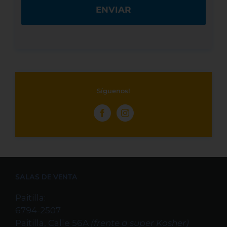
Síguenos!
SALAS DE VENTA
Paitilla:
6794-2507
Paitilla, Calle 56A
(frente a super Kosher)