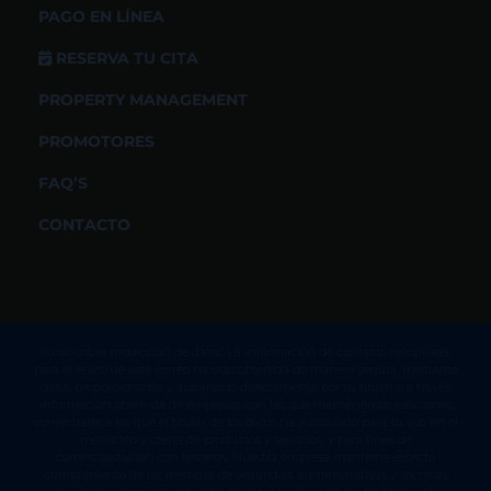
PAGO EN LÍNEA
RESERVA TU CITA
PROPERTY MANAGEMENT
PROMOTORES
FAQ’S
CONTACTO
Aviso sobre protección de datos. La información de contacto recopilada
para el envío de este correo ha sido obtenida de manera segura, mediante
datos proporcionados y autorizado directamente por su titular o a través
información obtenida de empresas con las que mantenemos relaciones
comerciales a las que el titular de los datos ha autorizado para su uso en el
mercadeo y oferta de productos y servicios, y para fines de
comercialización con terceros. Nuestra empresa mantiene estricto
cumplimiento de las medidas de seguridad, administrativas y técnicas