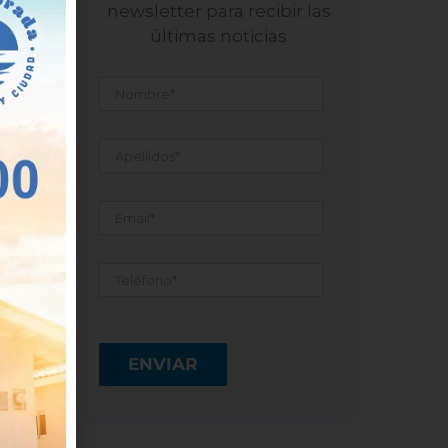
newsletter para recibir las
últimas noticias
Nombre
*
Apellidos
*
Email
*
Teléfono
*