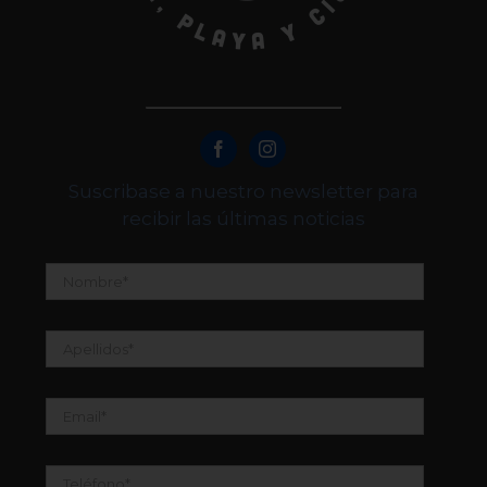
Suscribase a nuestro newsletter para
recibir las últimas noticias
Nombre
*
Apellidos
*
Email
*
Teléfono
*