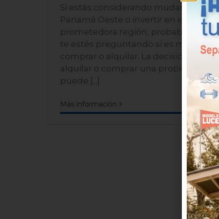
Si estás considerando mudarte a
Panamá Oeste o invertir en esta
prometedora región, probablement
te estés preguntando si es mejor
comprar o alquilar. La decisión entre
alquilar o comprar una propiedad
puede [...]
Más información