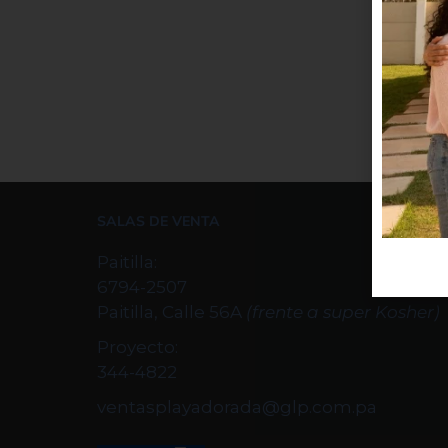
SALAS DE VENTA
Paitilla:
6794-2507
Paitilla, Calle 56A
(frente a super Kosher)
Proyecto:
344-4822
ventasplayadorada@glp.com.pa