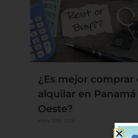
¿Es mejor comprar o alquila
en Panamá Oeste?
¿Es mejor comprar 
alquilar en Panamá
Oeste?
enero 30th, 2026