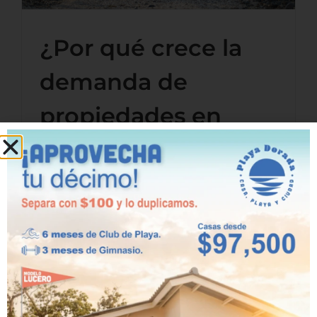
¿Por qué crece la
demanda de
propiedades en
Panamá Oeste?
septiembre 15th, 2024
En los últimos años, Panamá Oeste ha
experimentado un notable aumento
en la demanda de propiedades. Esta
tendencia ha surgido por una
combinación de factores que han
convertido a esta región en [...]