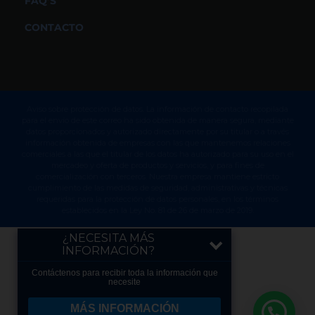
FAQ’S
CONTACTO
Aviso sobre protección de datos. La información de contacto recopilada
para el envío de este correo ha sido obtenida de manera segura, mediante
datos proporcionados y autorizado directamente por su titular o a través
información obtenida de empresas con las que mantenemos relaciones
comerciales a las que el titular de los datos ha autorizado para su uso en el
mercadeo y oferta de productos y servicios, y para fines de
comercialización con terceros. Nuestra empresa mantiene estricto
cumplimiento de las medidas de seguridad, administrativas y técnicas
requeridas para la protección de datos personales, en los términos
establecidos en la Ley No. 81 de 26 de marzo de 2019.
¿NECESITA MÁS
INFORMACIÓN?
Contáctenos para recibir toda la información que
necesite
MÁS INFORMACIÓN