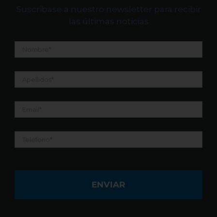
Suscribase a nuestro newsletter para recibir
las últimas noticias
Nombre
*
Apellidos
*
Email
*
Teléfono
*