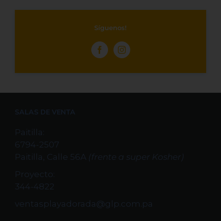
Síguenos!
SALAS DE VENTA
Paitilla:
6794-2507
Paitilla, Calle 56A
(frente a super Kosher)
Proyecto:
344-4822
ventasplayadorada@glp.com.pa