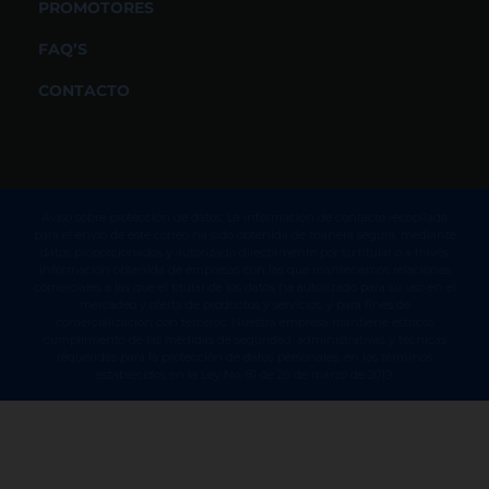
FAQ’S
CONTACTO
Aviso sobre protección de datos. La información de contacto recopilada
para el envío de este correo ha sido obtenida de manera segura, mediante
datos proporcionados y autorizado directamente por su titular o a través
información obtenida de empresas con las que mantenemos relaciones
comerciales a las que el titular de los datos ha autorizado para su uso en el
mercadeo y oferta de productos y servicios, y para fines de
comercialización con terceros. Nuestra empresa mantiene estricto
cumplimiento de las medidas de seguridad, administrativas y técnicas
requeridas para la protección de datos personales, en los términos
establecidos en la Ley No. 81 de 26 de marzo de 2019.