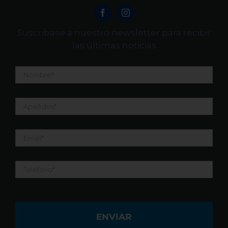
Suscribase a nuestro newsletter para recibir
las últimas noticias
Nombre
*
Apellidos
*
Email
*
Teléfono
*