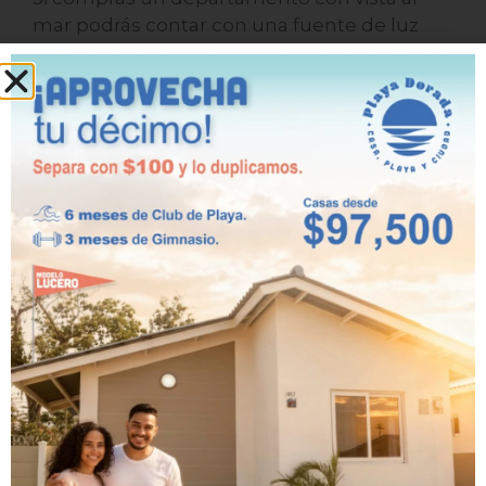
solar, lo que es muy necesario para el
cuerpo. Recuerda que el sol es una fuente
natural de vitamina D, responsable de
mejorar el sistema inmunológico y fortalece
a los huesos. Igualmente, si te expones
moderadamente al sol podrás reducir
inflamaciones como dermatitis o psoriasis.
Tener un departamento con vista al mar
puede resultar la decisión que tu cuerpo
necesita.
Como ves, Altamarina te
ofrece excelentes opciones
para la compra de tu mejor
apartamento, a pocos pasos