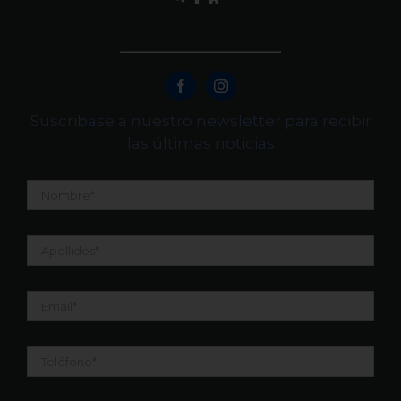
Suscribase a nuestro newsletter para recibir
las últimas noticias
Nombre
*
Apellidos
*
Email
*
Teléfono
*