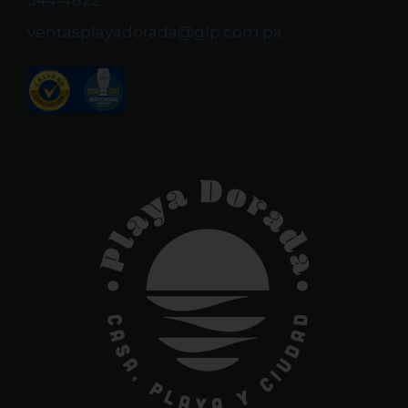
344-4822
ventasplayadorada@glp.com.pa