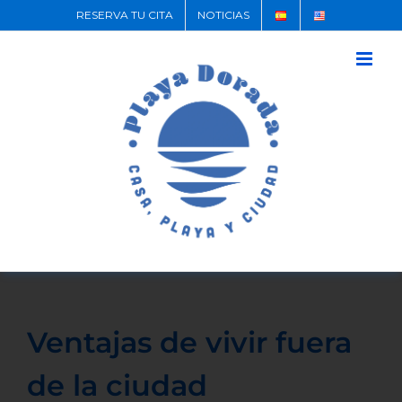
RESERVA TU CITA
NOTICIAS
Ventajas de vivir fuera
de la ciudad