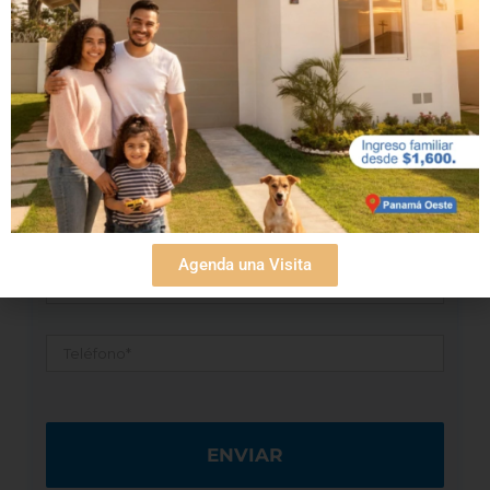
Suscribase a nuestro newsletter para
recibir las últimas noticias
Nombre
*
Apellidos
*
Email
*
Agenda una Visita
Teléfono
*