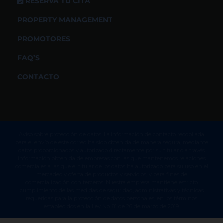
RESERVA TU CITA
PROPERTY MANAGEMENT
PROMOTORES
FAQ’S
CONTACTO
Aviso sobre protección de datos. La información de contacto recopilada
para el envío de este correo ha sido obtenida de manera segura, mediante
datos proporcionados y autorizado directamente por su titular o a través
información obtenida de empresas con las que mantenemos relaciones
comerciales a las que el titular de los datos ha autorizado para su uso en el
mercadeo y oferta de productos y servicios, y para fines de
comercialización con terceros. Nuestra empresa mantiene estricto
cumplimiento de las medidas de seguridad, administrativas y técnicas
requeridas para la protección de datos personales, en los términos
establecidos en la Ley No. 81 de 26 de marzo de 2019.