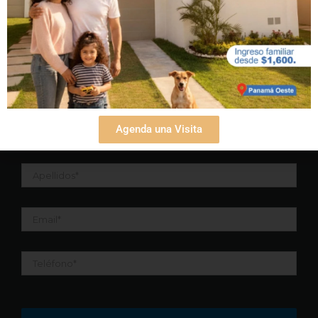
Suscribase a nuestro newsletter para recibir
las últimas noticias
Nombre
*
Agenda una Visita
Apellidos
*
Email
*
Teléfono
*