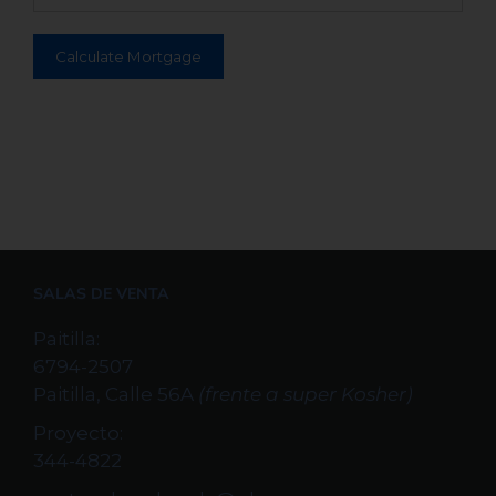
SALAS DE VENTA
Paitilla:
6794-2507
Paitilla, Calle 56A
(frente a super Kosher)
Proyecto:
344-4822