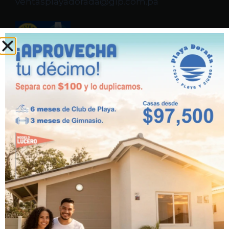
ventasplayadorada@glp.com.pa