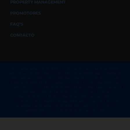
PROPERTY MANAGEMENT
PROMOTORES
FAQ’S
CONTACTO
Aviso sobre protección de datos. La información de contacto recopilada
para el envío de este correo ha sido obtenida de manera segura, mediante
datos proporcionados y autorizado directamente por su titular o a través
información obtenida de empresas con las que mantenemos relaciones
comerciales a las que el titular de los datos ha autorizado para su uso en el
mercadeo y oferta de productos y servicios, y para fines de
comercialización con terceros. Nuestra empresa mantiene estricto
cumplimiento de las medidas de seguridad, administrativas y técnicas
requeridas para la protección de datos personales, en los términos
establecidos en la Ley No. 81 de 26 de marzo de 2019.