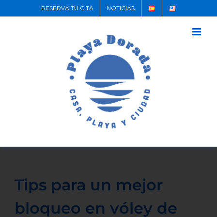
RESERVA TU CITA
NOTICIAS
Tips para un mejor
bloqueo en vóley de