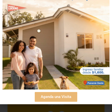
Apellidos
*
Email
*
Teléfono
*
Agenda una Visita
Síguenos!