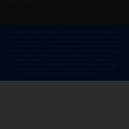
Aviso sobre protección de datos. La información de contacto recopilada
para el envío de este correo ha sido obtenida de manera segura, mediante
datos proporcionados y autorizado directamente por su titular o a través
información obtenida de empresas con las que mantenemos relaciones
comerciales a las que el titular de los datos ha autorizado para su uso en el
mercadeo y oferta de productos y servicios, y para fines de
comercialización con terceros. Nuestra empresa mantiene estricto
cumplimiento de las medidas de seguridad, administrativas y técnicas
requeridas para la protección de datos personales, en los términos
establecidos en la Ley No. 81 de 26 de marzo de 2019.