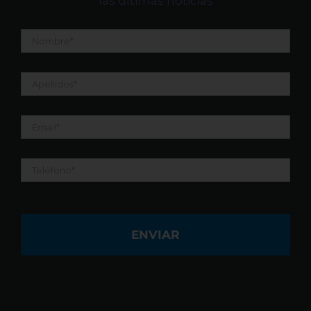
las últimas noticias
Nombre
*
Apellidos
*
Email
*
Teléfono
*