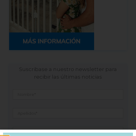
Suscribase a nuestro newsletter para
recibir las últimas noticias
Nombre
*
Apellidos
*
Email
*